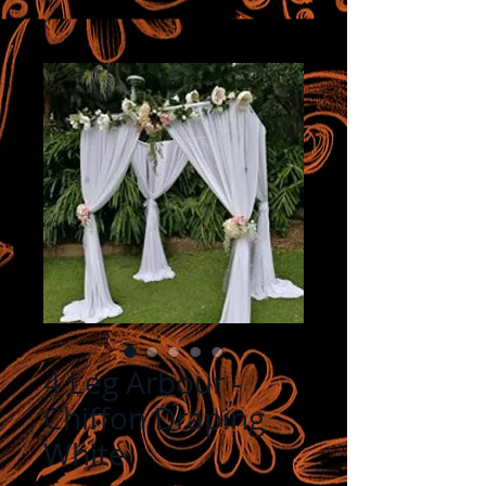
4 Leg Arbour -
Chiffon Draping
White